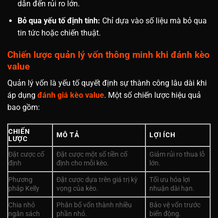
dẫn đến rủi ro lớn.
Bỏ qua yếu tố định tính:
Chỉ dựa vào số liệu mà bỏ qua
tin tức hoặc chiến thuật.
Chiến lược quản lý vốn thông minh khi đánh kèo
value
Quản lý vốn là yếu tố quyết định sự thành công lâu dài khi
áp dụng
đánh giá kèo value
. Một số chiến lược hiệu quả
bao gồm:
CHIẾN
MÔ TẢ
LỢI ÍCH
LƯỢC
Đặt cược cố
Đặt cược một số tiền cố
Giảm rủi ro thua lỗ
định
định cho mỗi kèo.
lớn.
Phương
Đặt cược dựa trên giá trị kỳ
Tối ưu hóa lợi
pháp Kelly
vọng của kèo.
nhuận dài hạn.
Chia nhỏ
Phân bổ vốn thành nhiều
Bảo vệ vốn trước
ngân sách
phần nhỏ.
biến động.