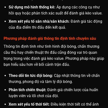
Sử dụng mô hình thống kê:
Áp dụng các công cụ như
hồi quy hoặc phân tích xác suất để đánh giá kèo value.
Xem xét yếu tố sân nhà/sân khách:
Đánh giá tác động
của địa điểm thi đấu đến kết quả.
Phương pháp đánh giá thông tin định tính chuyên sâu
Thông tin định tính như tình hình đội bóng, chấn thương
cầu thủ hay chiến thuật thi đấu cũng đóng vai trò quan
trọng trong việc đánh giá kèo value. Phương pháp này giúp
bạn hiểu sâu hơn về bối cảnh trận đấu.
Theo dõi tin tức đội bóng:
Cập nhật thông tin về chấn
thương, phong độ và tâm lý đội bóng.
Phân tích chiến thuật:
Đánh giá chiến lược của huấn
luyện viên và lối chơi của đội.
Xem xét yếu tố thời tiết:
Điều kiện thời tiết có thể ảnh