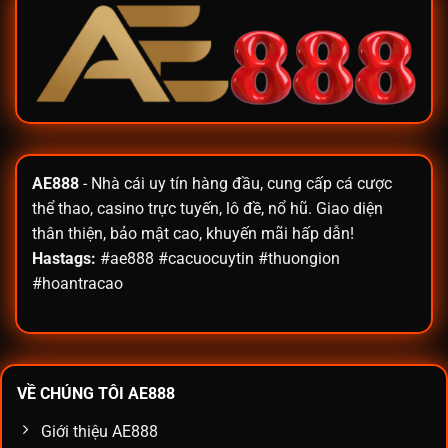
AE888
- Nhà cái uy tín hàng đầu, cung cấp cá cược
thể thao, casino trực tuyến, lô đề, nổ hũ. Giao diện
thân thiện, bảo mật cao, khuyến mãi hấp dẫn!
Hastags:
#ae888 #cacuocuytin #thuongion
#hoantracao
VỀ CHÚNG TÔI AE888
Giới thiệu AE888