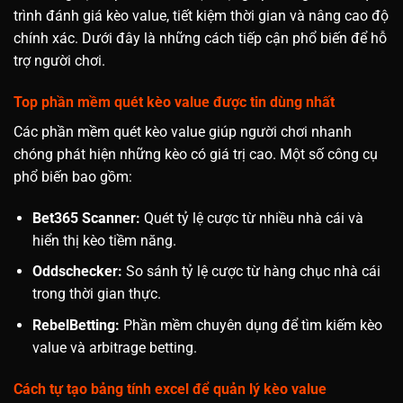
trình đánh giá kèo value, tiết kiệm thời gian và nâng cao độ
chính xác. Dưới đây là những cách tiếp cận phổ biến để hỗ
trợ người chơi.
Top phần mềm quét kèo value được tin dùng nhất
Các phần mềm quét kèo value giúp người chơi nhanh
chóng phát hiện những kèo có giá trị cao. Một số công cụ
phổ biến bao gồm:
Bet365 Scanner:
Quét tỷ lệ cược từ nhiều nhà cái và
hiển thị kèo tiềm năng.
Oddschecker:
So sánh tỷ lệ cược từ hàng chục nhà cái
trong thời gian thực.
RebelBetting:
Phần mềm chuyên dụng để tìm kiếm kèo
value và arbitrage betting.
Cách tự tạo bảng tính excel để quản lý kèo value