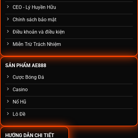
CEO - Lý Huyền Hữu
Chính sách bảo mật
Điều khoản và điều kiện
Miễn Trừ Trách Nhiệm
SẢN PHẨM AE888
Cược Bóng Đá
Casino
Nổ Hũ
Lô Đề
HƯỚNG DẪN CHI TIẾT