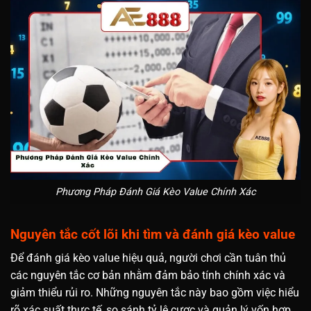
Phương Pháp Đánh Giá Kèo Value Chính Xác
Nguyên tắc cốt lõi khi tìm và đánh giá kèo value
Để đánh giá kèo value hiệu quả, người chơi cần tuân thủ
các nguyên tắc cơ bản nhằm đảm bảo tính chính xác và
giảm thiểu rủi ro. Những nguyên tắc này bao gồm việc hiểu
rõ xác suất thực tế, so sánh tỷ lệ cược và quản lý vốn hợp