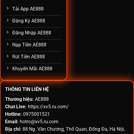
Tải App AE888
Đăng Ký AE888
Đăng Nhập AE888
Nạp Tiền AE888
Rút Tiền AE888
Khuyến Mãi AE888
THÔNG TIN LIÊN HỆ
Thương hiệu:
AE888
Chat Live:
https://xv5.ru.com/
Hotline:
0975001521
Email:
hotro@xv5.ru.com
Địa chỉ:
88 Ng. Văn Chương, Thổ Quan, Đống Đa, Hà Nội,