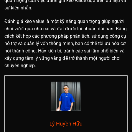
quan trọng của việc đánh giá kèo value dựa trên dữ liệu và
sự kiên nhẫn.
Đánh giá kèo value là một kỹ năng quan trọng giúp người
chơi vượt qua nhà cái và đạt được lợi nhuận dài hạn. Bằng
cách kết hợp các phương pháp phân tích, sử dụng công cụ
hỗ trợ và quản lý vốn thông minh, bạn có thể tối ưu hóa cơ
hội thành công. Hãy kiên trì, tránh các sai lầm phổ biến và
xây dựng tâm lý vững vàng để trở thành một người chơi
chuyên nghiệp.
Lý Huyền Hữu