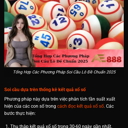
Tổng Hợp Các Phương Pháp Soi Cầu Lô Đề Chuẩn 2025
Soi cầu dựa trên thống kê kết quả xổ số
Phương pháp này dựa trên việc phân tích tần suất xuất
hiện của các con số trong
cách đọc kết quả xổ số
. Các
bước thực hiện:
Thu thập kết quả xổ số trong 30-60 ngày gần nhất.