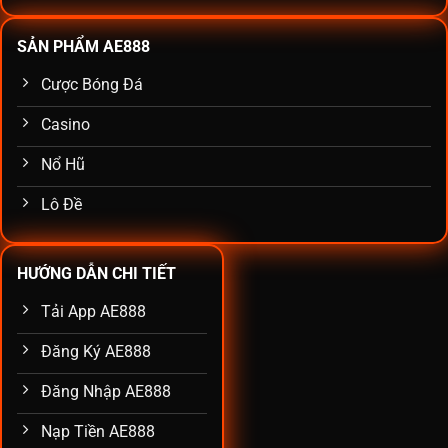
SẢN PHẨM AE888
Cược Bóng Đá
Casino
Nổ Hũ
Lô Đề
HƯỚNG DẪN CHI TIẾT
Tải App AE888
Đăng Ký AE888
Đăng Nhập AE888
Nạp Tiền AE888