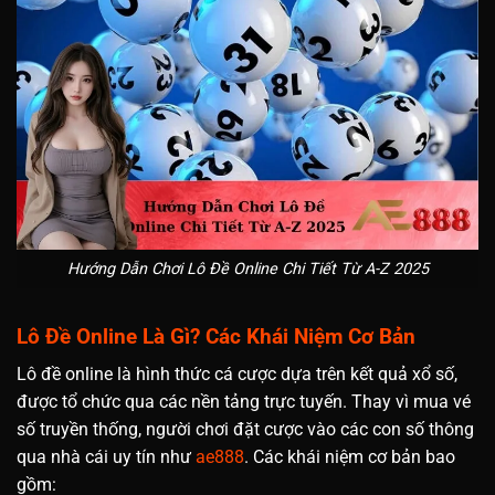
Hướng Dẫn Chơi Lô Đề Online Chi Tiết Từ A-Z 2025
Lô Đề Online Là Gì? Các Khái Niệm Cơ Bản
Lô đề online là hình thức cá cược dựa trên kết quả xổ số,
được tổ chức qua các nền tảng trực tuyến. Thay vì mua vé
số truyền thống, người chơi đặt cược vào các con số thông
qua nhà cái uy tín như
ae888
. Các khái niệm cơ bản bao
gồm: