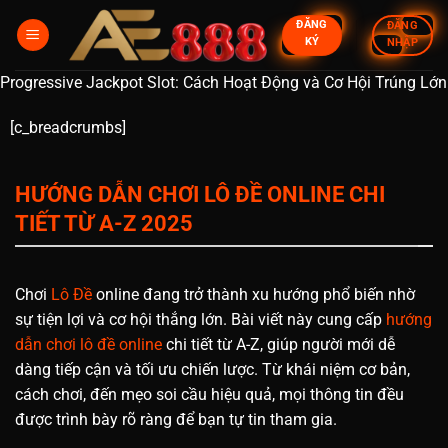
Bỏ
ĐĂNG
ĐĂNG
qua
KÝ
NHẬP
nội
Progressive Jackpot Slot: Cách Hoạt Động và Cơ Hội Trúng Lớn
dung
[c_breadcrumbs]
HƯỚNG DẪN CHƠI LÔ ĐỀ ONLINE CHI
TIẾT TỪ A-Z 2025
Chơi
Lô Đề
online đang trở thành xu hướng phổ biến nhờ
sự tiện lợi và cơ hội thắng lớn. Bài viết này cung cấp
hướng
dẫn chơi lô đề online
chi tiết từ A-Z, giúp người mới dễ
dàng tiếp cận và tối ưu chiến lược. Từ khái niệm cơ bản,
cách chơi, đến mẹo soi cầu hiệu quả, mọi thông tin đều
được trình bày rõ ràng để bạn tự tin tham gia.