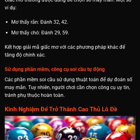
ví dụ:
Mơ thấy rắn: Đánh 32, 42.
Mơ thấy chó: Đánh 29, 59.
Kết hợp giải mã giấc mơ với các phương pháp khác để
tăng độ chính xác.
Sử dụng phần mềm, công cụ soi cầu tự động
Các phần mềm soi cầu sử dụng thuật toán để dự đoán số
may mắn. Tuy nhiên, người chơi cần chọn công cụ uy tín,
tránh phụ thuộc hoàn toàn.
Kinh Nghiệm Để Trở Thành Cao Thủ Lô Đề