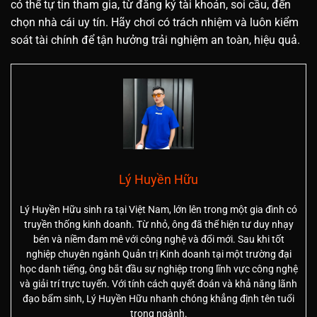
có thể tự tin tham gia, từ đăng ký tài khoản, soi cầu, đến
chọn nhà cái uy tín. Hãy chơi có trách nhiệm và luôn kiểm
soát tài chính để tận hưởng trải nghiệm an toàn, hiệu quả.
Lý Huyền Hữu
Lý Huyền Hữu sinh ra tại Việt Nam, lớn lên trong một gia đình có
truyền thống kinh doanh. Từ nhỏ, ông đã thể hiện tư duy nhạy
bén và niềm đam mê với công nghệ và đổi mới. Sau khi tốt
nghiệp chuyên ngành Quản trị Kinh doanh tại một trường đại
học danh tiếng, ông bắt đầu sự nghiệp trong lĩnh vực công nghệ
và giải trí trực tuyến. Với tính cách quyết đoán và khả năng lãnh
đạo bẩm sinh, Lý Huyền Hữu nhanh chóng khẳng định tên tuổi
trong ngành.