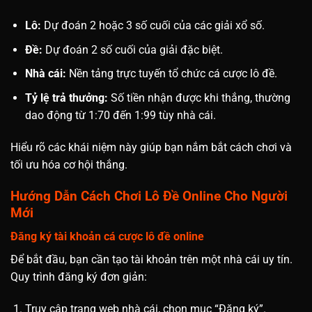
Lô:
Dự đoán 2 hoặc 3 số cuối của các giải xổ số.
Đề:
Dự đoán 2 số cuối của giải đặc biệt.
Nhà cái:
Nền tảng trực tuyến tổ chức cá cược lô đề.
Tỷ lệ trả thưởng:
Số tiền nhận được khi thắng, thường
dao động từ 1:70 đến 1:99 tùy nhà cái.
Hiểu rõ các khái niệm này giúp bạn nắm bắt cách chơi và
tối ưu hóa cơ hội thắng.
Hướng Dẫn Cách Chơi Lô Đề Online Cho Người
Mới
Đăng ký tài khoản cá cược lô đề online
Để bắt đầu, bạn cần tạo tài khoản trên một nhà cái uy tín.
Quy trình đăng ký đơn giản:
Truy cập trang web nhà cái, chọn mục “Đăng ký”.