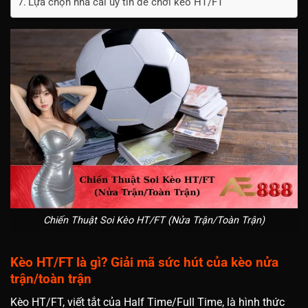
Lựa chọn nhà cái uy tín để chơi kèo HT/FT
Chiến Thuật Soi Kèo HT/FT (Nửa Trận/Toàn Trận)
Kèo HT/FT là gì? Giải mã sức hút của kèo nửa
trận/toàn trận
Kèo HT/FT, viết tắt của Half Time/Full Time, là hình thức