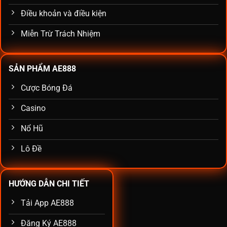
Điều khoản và điều kiện
Miễn Trừ Trách Nhiệm
SẢN PHẨM AE888
Cược Bóng Đá
Casino
Nổ Hũ
Lô Đề
HƯỚNG DẪN CHI TIẾT
Tải App AE888
Đăng Ký AE888