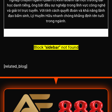
nghiệp chuyên ngành Quản trị Kinh doanh tại một trường đại
học danh tiếng, ông bắt đầu sự nghiệp trong lĩnh vực công nghệ
và giải trí trực tuyến. Với tính cách quyết đoán và khả năng lãnh
đạo bẩm sinh, Lý Huyền Hữu nhanh chóng khẳng định tên tuổi
trong ngành.
Block
"sidebar"
not found
[related_blog]