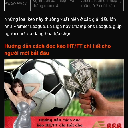
Đội khách dẫn hiệp 1 và
Arsenal dẫn 0-1 hiệp 1,
Away/Away
thắng toàn trận
thắng 0-2 cuối trận
Những loại kèo này thường xuất hiện ở các giải đấu lớn
như Premier League, La Liga hay Champions League, giúp
người chơi đa dạng hóa lựa chọn.
Hướng dẫn cách đọc kèo HT/FT chi tiết cho
người mới bắt đầu