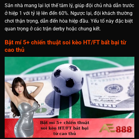
Sân nhà mang lại lợi thế tâm lý, giúp đội chủ nhà dẫn trước
ở hiệp 1 với tỷ lệ lên đến 60%. Ngược lại, đội khách thường
chơi thận trọng, dẫn đến hòa hiệp đầu. Yếu tố này đặc biệt
quan trọng ở các trận derby hoặc chung kết.
Bật mí 5+ chiến thuật soi kèo HT/FT bất bại từ
cao thủ