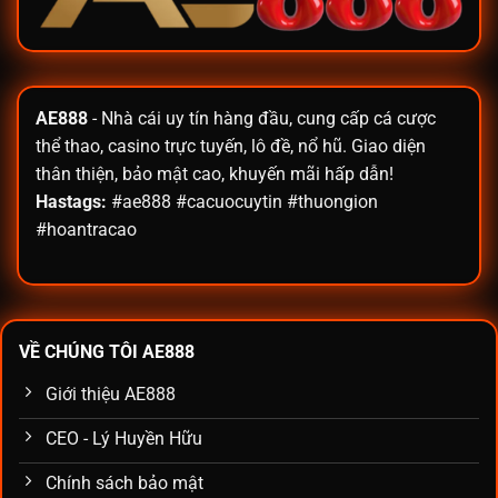
AE888
- Nhà cái uy tín hàng đầu, cung cấp cá cược
thể thao, casino trực tuyến, lô đề, nổ hũ. Giao diện
thân thiện, bảo mật cao, khuyến mãi hấp dẫn!
Hastags:
#ae888 #cacuocuytin #thuongion
#hoantracao
VỀ CHÚNG TÔI AE888
Giới thiệu AE888
CEO - Lý Huyền Hữu
Chính sách bảo mật