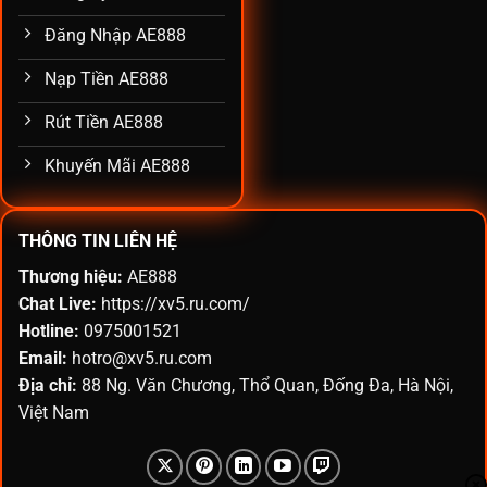
Đăng Nhập AE888
Nạp Tiền AE888
Rút Tiền AE888
Khuyến Mãi AE888
THÔNG TIN LIÊN HỆ
Thương hiệu:
AE888
Chat Live:
https://xv5.ru.com/
Hotline:
0975001521
Email:
hotro@xv5.ru.com
Địa chỉ:
88 Ng. Văn Chương, Thổ Quan, Đống Đa, Hà Nội,
Việt Nam